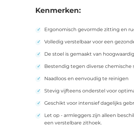
th
Kenmerken:
Me
zi
St
Ergonomisch gevormde zitting en r
Wa
Volledig verstelbaar voor een gezon
Fa
De stoel is gemaakt van hoogwaardi
AD
Bestendig tegen diverse chemische 
Af
Be
Naadloos en eenvoudig te reinigen
C
Stevig vijfteens onderstel voor optimal
Po
Geschikt voor intensief dagelijks geb
Pr
af
Let op - armleggers zijn alleen besc
een verstelbare zithoek.
St