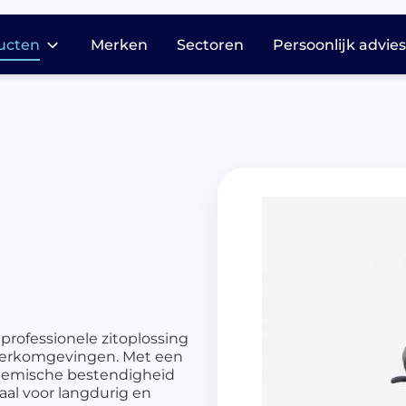
ucten
Merken
Sectoren
Persoonlijk advie
dicatie opslag en
stributie
harmasafe®
harmasafe®
cessoires
armasafe® kasten
harmasafe®
adewagen
armasafe® trolleys
 professionele zitoplossing
harmasafe®
 werkomgevingen. Met een
dicijnkasten
hemische bestendigheid
aal voor langdurig en
harmasafe®