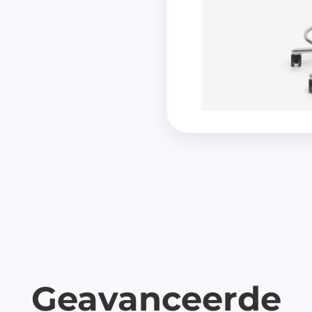
dicijnkluizen
harmasafe®
iatenkluizen
harmasafe®
tourboxen
harmasafe®
andkasten
verige producten
richtingselementen
elkasten
lvermaling
ellingen
uitsystemen
Geavanceerde
dicatie trolleys