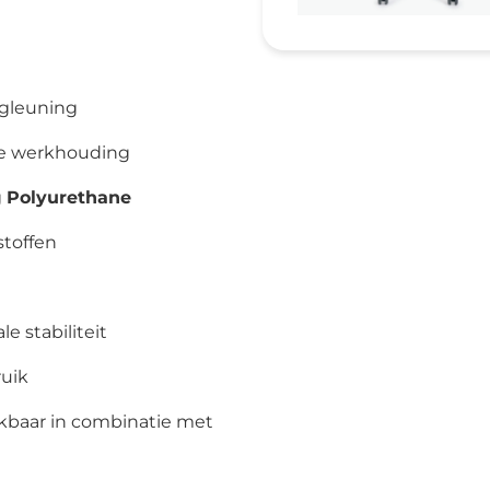
erapiestoelen
dische
toplossingen
retchers en brancards
ugleuning
gens en trolleys
de werkhouding
cilitair en hygiëne
g
Polyurethane
L trolley
stoffen
valverzameling
dpanspoelers
SA-wagens
e stabiliteit
p-Up Ziekenhuis
ruik
ivacy schermen en
scheidingswanden
hikbaar in combinatie met
erilisators