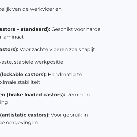
kelijk van de werkvloer en
astors – standaard):
Geschikt voor harde
n laminaat
astors):
Voor zachte vloeren zoals tapijt
aste, stabiele werkpositie
lockable castors):
Handmatig te
imale stabiliteit
n (brake loaded castors):
Remmen
ting
(antistatic castors):
Voor gebruik in
lige omgevingen