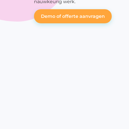
nauwkeurig werk.
me
P
Demo of offerte aanvragen
op
P
re
P
w
O
In
Ko
Pi
St
Sl
Me