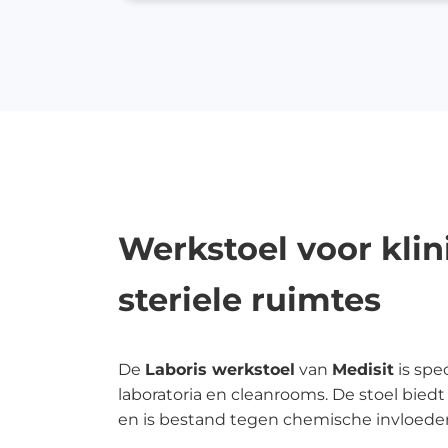
zo
CO
Wh
Do
Do
to
In
In
Werkstoel voor klin
Ve
steriele ruimtes
We
Me
Be
De
Laboris werkstoel
van
Medisit
is spe
on
laboratoria en cleanrooms. De stoel bied
en is bestand tegen chemische invloede
Be