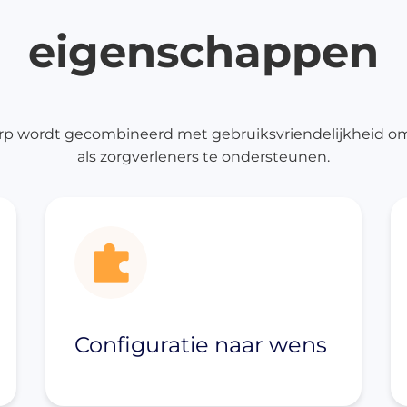
rblijfsinrichting
eigenschappen
erpleegbedden
trassen
ychiatrie
rp wordt gecombineerd met gebruiksvriendelijkheid o
sidentie en hotel
als zorgverleners te ondersteunen.
rpleeghuis en
spice
ekenhuis
rblijfsmeubilair
chtkastjes
klapbedden en
aapbanken
Configuratie naar wens
disch meubilair
edische