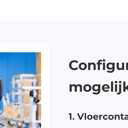
ansportwagen
sverzameling
oedingswagens
Configur
mogelij
1. Vloercont