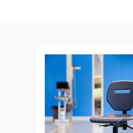
Tr
Wa
V