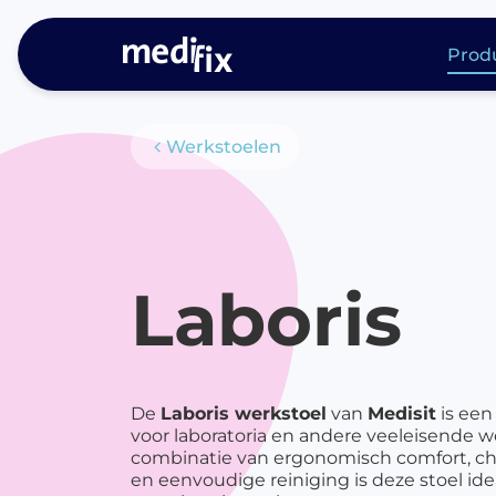
Prod
Me
Werkstoelen
Producten
di
P
P
ac
Laboris
Ph
P
l
Ph
De
Laboris werkstoel
van
Medisit
is een
P
voor laboratoria en andere veeleisende
me
combinatie van ergonomisch comfort, c
en eenvoudige reiniging is deze stoel ide
P