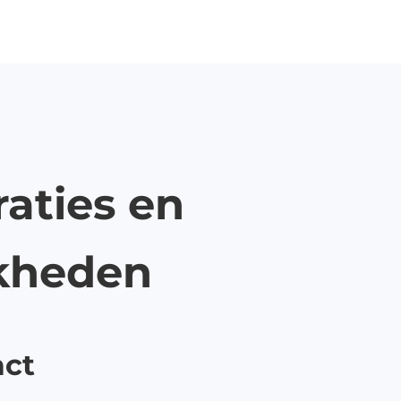
aties en
kheden
act