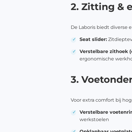
2. Zitting &
De Laboris biedt diverse 
Seat slider:
Zitdieptev
Verstelbare zithoek (
ergonomische werkh
3. Voetonde
Voor extra comfort bij hog
Verstelbare voetenri
werkstoelen
Opklapbaar voetplat