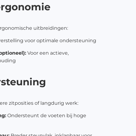
 ergonomie
ergonomische uitbreidingen:
erstelling voor optimale ondersteuning
optioneel):
Voor een actieve,
ouding
rsteuning
ere zitposities of langdurig werk:
ng:
Ondersteunt de voeten bij hoge
eau:
Breder steunvlak, inklapbaar voor