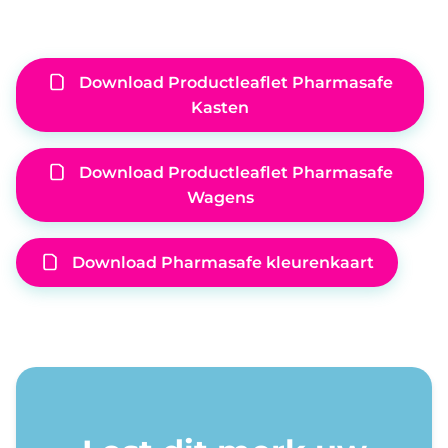
Download Productleaflet Pharmasafe
Kasten
Download Productleaflet Pharmasafe
Wagens
Download Pharmasafe kleurenkaart