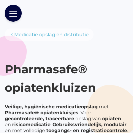
Medicatie opslag en distributie
Producten
Pharmasafe®
opiatenkluizen
Veilige, hygiënische medicatieopslag
met
Pharmasafe®
opiatenkluisjes
. Voor
gecontroleerde, traceerbare
opslag van
opiaten
en
risicomedicatie
.
Gebruiksvriendelijk, modulair
en met volledige
toegangs- en registratiecontrole
.