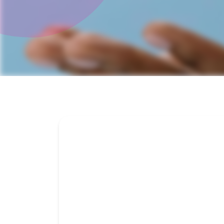
me
P
op
P
re
P
w
O
In
Ko
Pi
St
Sl
Me