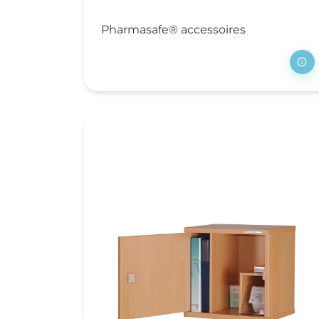
Tr
Wa
Pharmasafe® accessoires
V