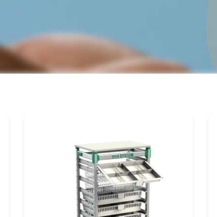
dicijnkluizen
harmasafe®
iatenkluizen
harmasafe®
tourboxen
harmasafe®
andkasten
verige producten
richtingselementen
elkasten
lvermaling
ellingen
uitsystemen
dicatie trolleys