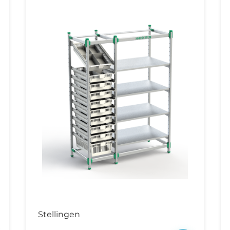
rgartikelen
Ws (Computer on
eels)
cking (spoed) trolley
uche- en
iletstoelen
fuuspalen
strumententafels
rlichting
egoplossingen
ubilair
handel- en
derzoeksbanken
Stellingen
handel- en