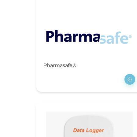
Ve
V
Ma
Ps
Re
Ve
ho
Pharmasafe®
Zi
Ve
Na
Op
sl
Me
M