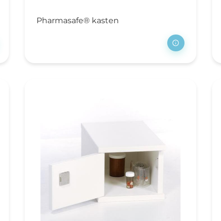
ansportwagen
sverzameling
Pharmasafe® kasten
oedingswagens