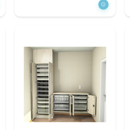
erapiestoelen
dische
toplossingen
retchers en brancards
gens en trolleys
cilitair en hygiëne
L trolley
valverzameling
dpanspoelers
SA-wagens
p-Up Ziekenhuis
ivacy schermen en
scheidingswanden
erilisators