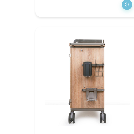
th
Me
zi
St
Wa
Fa
AD
Af
Be
C
Po
Pr
af
St