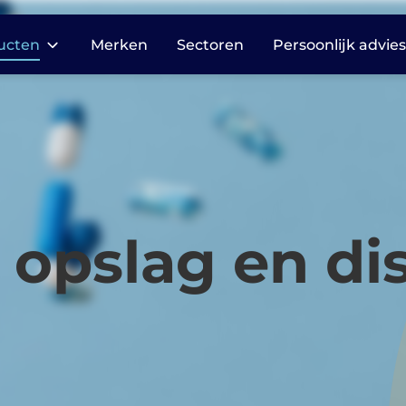
ucten
Merken
Sectoren
Persoonlijk advie
dicatie opslag en
stributie
harmasafe®
harmasafe®
cessoires
 opslag en dis
armasafe® kasten
harmasafe®
adewagen
armasafe® trolleys
harmasafe®
dicijnkasten
harmasafe®