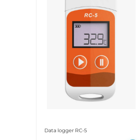
zo
CO
Wh
Do
Do
to
In
In
Ve
We
Me
Be
on
Data logger RC-5
Be