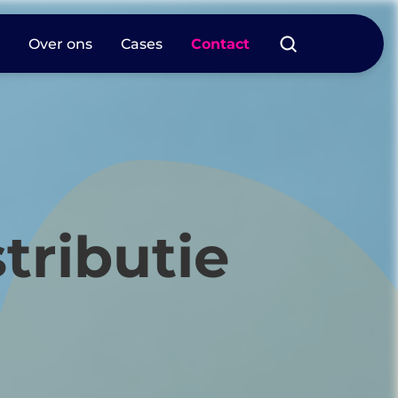
s
Over ons
Cases
Contact
tributie