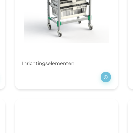
rblijfsinrichting
erpleegbedden
trassen
ychiatrie
sidentie en hotel
rpleeghuis en
spice
Inrichtingselementen
ekenhuis
rblijfsmeubilair
chtkastjes
klapbedden en
aapbanken
disch meubilair
edische