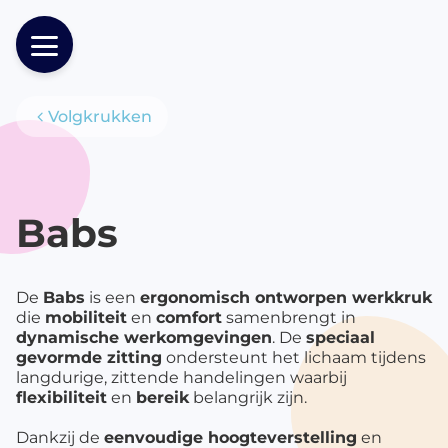
Volgkrukken
Producten
Babs
De
Babs
is een
ergonomisch ontworpen werkkruk
die
mobiliteit
en
comfort
samenbrengt in
dynamische werkomgevingen
. De
speciaal
gevormde zitting
ondersteunt het lichaam tijdens
langdurige, zittende handelingen waarbij
flexibiliteit
en
bereik
belangrijk zijn.
Dankzij de
eenvoudige hoogteverstelling
en