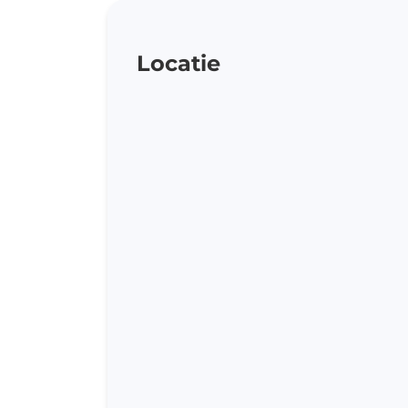
th
Me
zi
Locatie
St
Wa
Fa
AD
Af
Be
C
Po
Pr
af
St