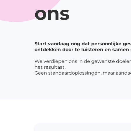
ons
me
P
op
P
re
Start vandaag nog dat persoonlijke ges
ontdekken door te luisteren en samen
P
w
We verdiepen ons in de gewenste doele
het resultaat.
O
Geen standaardoplossingen, maar aandach
In
Ko
Pi
St
Sl
Me