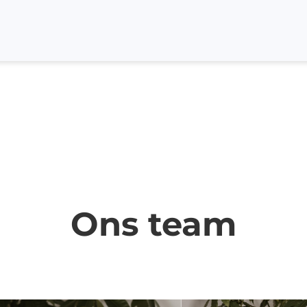
ansportwagen
sverzameling
oedingswagens
Ons team