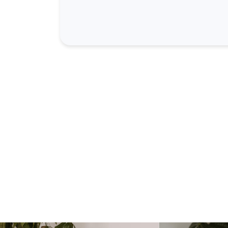
Tr
Wa
V