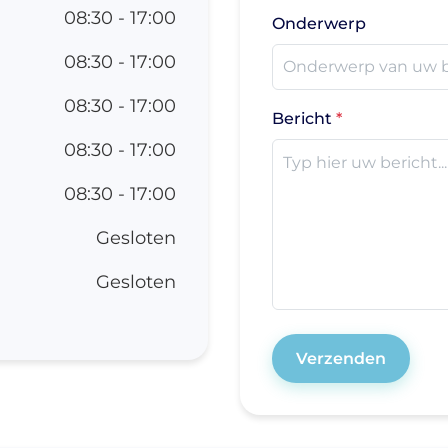
rgartikelen
08:30 - 17:00
Onderwerp
Ws (Computer on
08:30 - 17:00
eels)
08:30 - 17:00
cking (spoed) trolley
Bericht
uche- en
08:30 - 17:00
iletstoelen
08:30 - 17:00
fuuspalen
strumententafels
Gesloten
rlichting
Gesloten
egoplossingen
ubilair
Verzenden
handel- en
derzoeksbanken
handel- en