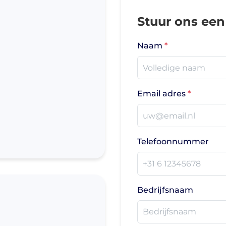
rblijfsinrichting
Stuur ons een
erpleegbedden
trassen
Naam
ychiatrie
sidentie en hotel
rpleeghuis en
Email adres
spice
ekenhuis
rblijfsmeubilair
Telefoonnummer
chtkastjes
klapbedden en
aapbanken
Bedrijfsnaam
disch meubilair
edische