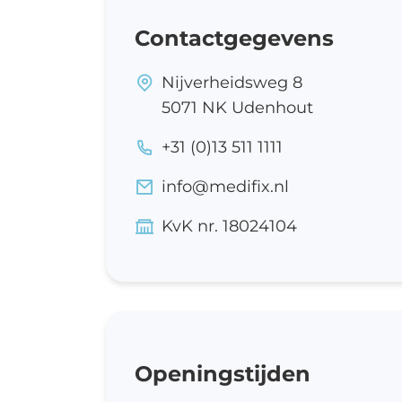
Ve
Contactgegevens
V
Ma
Nijverheidsweg 8
Ps
5071 NK Udenhout
Re
+31 (0)13 511 1111
Ve
info@medifix.nl
ho
Zi
KvK nr. 18024104
Ve
Na
Op
sl
Me
Openingstijden
M