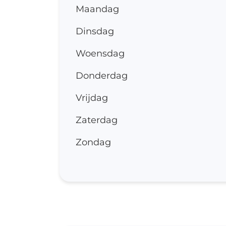
zo
Maandag
CO
Dinsdag
Wh
Woensdag
Do
Do
Donderdag
to
Vrijdag
In
In
Zaterdag
Ve
Zondag
We
Me
Be
on
Be