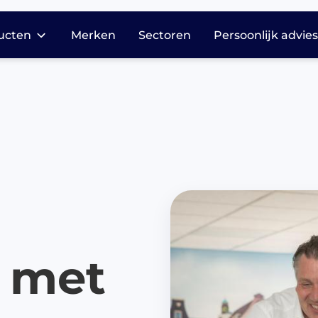
ucten
Merken
Sectoren
Persoonlijk advie
dicatie opslag en
stributie
harmasafe®
harmasafe®
cessoires
armasafe® kasten
harmasafe®
adewagen
armasafe® trolleys
g met
harmasafe®
dicijnkasten
harmasafe®