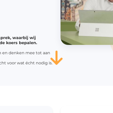
dicijnkluizen
harmasafe®
iatenkluizen
harmasafe®
tourboxen
prek, waarbij wij
 de koers bepalen.
harmasafe®
andkasten
n en denken mee tot aan
verige producten
t voor wat écht nodig is.
richtingselementen
elkasten
lvermaling
ellingen
uitsystemen
dicatie trolleys