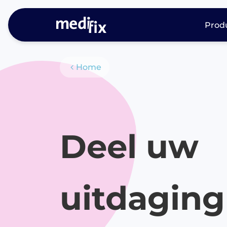
Prod
Me
Home
Producten
di
P
P
ac
Deel uw
Ph
P
l
Ph
uitdagin
P
me
P