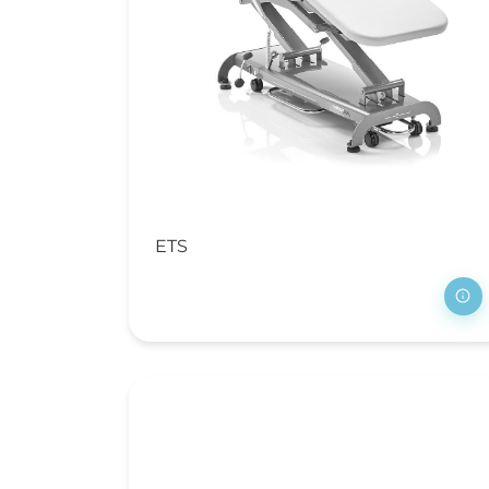
th
Me
zi
St
Wa
Fa
AD
ETS
Af
Be
C
Po
Pr
af
St