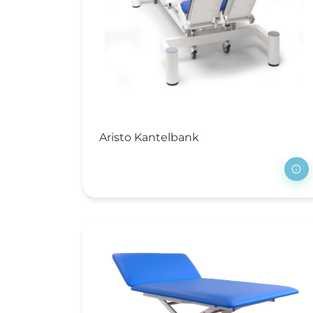
Ve
V
Ma
Ps
Re
Ve
Aristo Kantelbank
ho
Zi
Ve
Na
Op
sl
Me
M