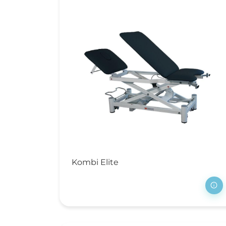
Tr
Wa
V
Kombi Elite