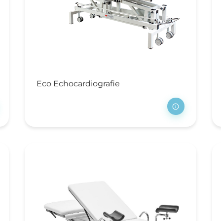
rgartikelen
Ws (Computer on
eels)
cking (spoed) trolley
uche- en
iletstoelen
Eco Echocardiografie
fuuspalen
strumententafels
rlichting
egoplossingen
ubilair
handel- en
derzoeksbanken
handel- en