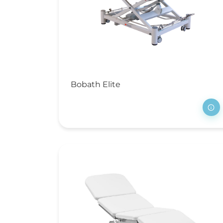
zo
CO
Wh
Do
Do
to
Bobath Elite
In
In
Ve
We
Me
Be
on
Be