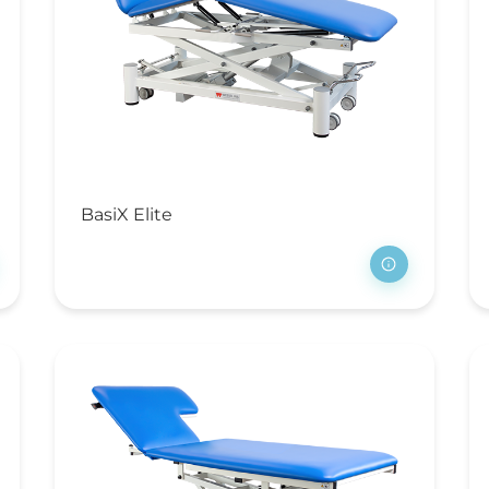
rblijfsinrichting
erpleegbedden
trassen
ychiatrie
sidentie en hotel
rpleeghuis en
BasiX Elite
spice
ekenhuis
rblijfsmeubilair
chtkastjes
klapbedden en
aapbanken
disch meubilair
edische