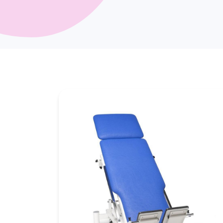
me
P
op
P
re
P
w
O
In
Ko
Pi
St
Sl
Me