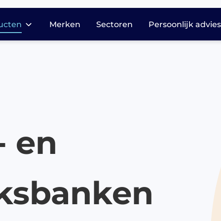
ucten
Merken
Sectoren
Persoonlijk advie
dicatie opslag en
stributie
harmasafe®
harmasafe®
cessoires
- en
armasafe® kasten
harmasafe®
adewagen
armasafe® trolleys
ksbanken
harmasafe®
dicijnkasten
harmasafe®