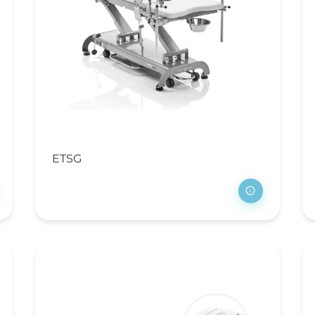
erapiestoelen
dische
toplossingen
retchers en brancards
gens en trolleys
cilitair en hygiëne
L trolley
ETSG
valverzameling
dpanspoelers
SA-wagens
p-Up Ziekenhuis
ivacy schermen en
scheidingswanden
erilisators