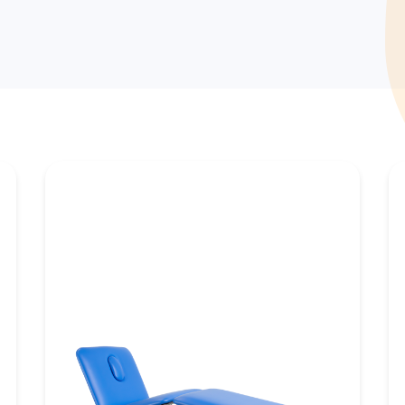
dicijnkluizen
harmasafe®
iatenkluizen
harmasafe®
tourboxen
harmasafe®
andkasten
verige producten
richtingselementen
elkasten
lvermaling
ellingen
uitsystemen
dicatie trolleys