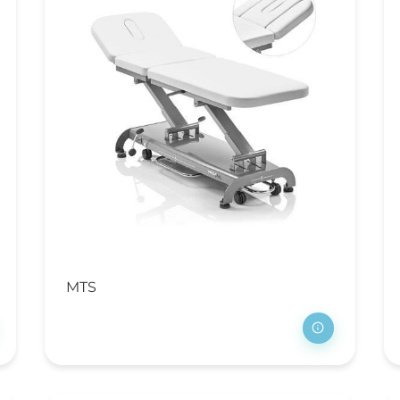
ansportwagen
sverzameling
oedingswagens
MTS