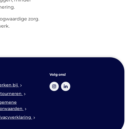
nering.
oogwaardige zorg.
werk.
Volg ons!
rken bij
tourneren
lgemene
orwaarden
ivacyverklaring