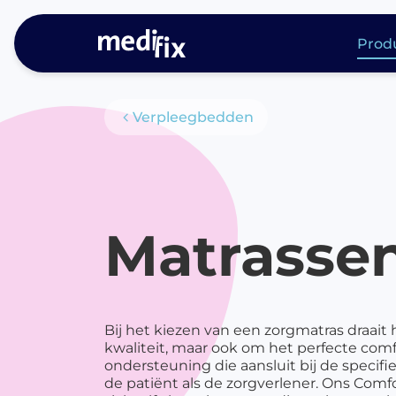
Prod
Me
Verpleegbedden
Producten
di
P
P
ac
Matrasse
Ph
P
l
Ph
Bij het kiezen van een zorgmatras draait 
P
kwaliteit, maar ook om het perfecte comf
me
ondersteuning die aansluit bij de specif
de patiënt als de zorgverlener. Ons Comf
P