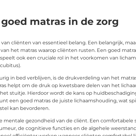
rgartikelen
Ws (Computer on
 goed matras in de zorg
eels)
cking (spoed) trolley
n van cliënten van essentieel belang. Een belangrijk, ma
uche- en
t van het matras waarop cliënten rusten. Een goed matra
iletstoelen
 speelt ook een cruciale rol in het voorkomen van licham
fuuspalen
cubitus).
strumententafels
g in bed verblijven, is de drukverdeling van het matra
rlichting
ras helpt om de druk op kwetsbare delen van het licha
egoplossingen
 het stuitje. Hierdoor wordt de kans op huidbeschadig
eunt een goed matras de juiste lichaamshouding, wat spi
ubilair
stel kan bevorderen.
handel- en
derzoeksbanken
de mentale gezondheid van de cliënt. Een comfortabele 
humeur, de cognitieve functies en de algehele weerstand
handel- en
neel efficiënter werken wanneer cliënten comfortabel l