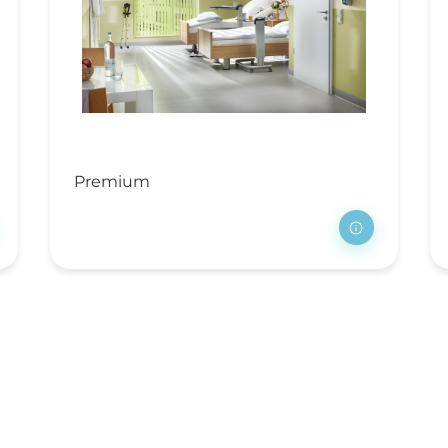
rblijfsinrichting
erpleegbedden
trassen
ychiatrie
sidentie en hotel
Premium
rpleeghuis en
spice
ekenhuis
rblijfsmeubilair
chtkastjes
klapbedden en
aapbanken
disch meubilair
edische