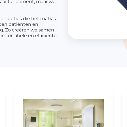
baar fundament, maar we
dicijnkluizen
harmasafe®
en opties die het matras
iatenkluizen
pen patiënten en
g. Zo creëren we samen
harmasafe®
omfortabele en efficiënte
tourboxen
harmasafe®
andkasten
verige producten
richtingselementen
elkasten
lvermaling
ellingen
uitsystemen
dicatie trolleys