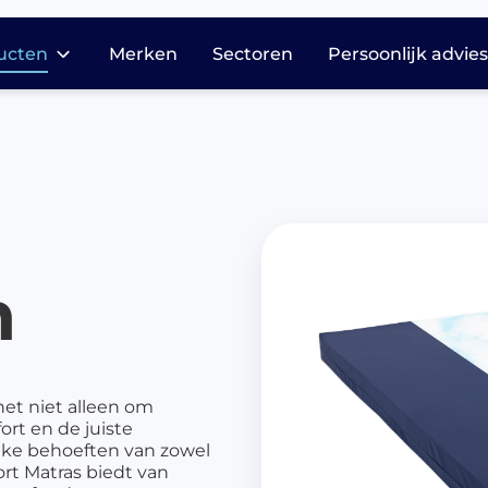
ucten
Merken
Sectoren
Persoonlijk advie
dicatie opslag en
stributie
harmasafe®
harmasafe®
cessoires
n
armasafe® kasten
harmasafe®
adewagen
armasafe® trolleys
het niet alleen om
harmasafe®
ort en de juiste
dicijnkasten
ieke behoeften van zowel
ort Matras biedt van
harmasafe®