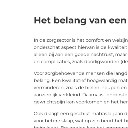
zo
CO
Het belang van een
Wh
Do
In de zorgsector is het comfort en welzij
Do
onderschat aspect hiervan is de kwalitei
to
alleen bij aan een goede nachtrust, maar
In
en complicaties, zoals doorligwonden (de
In
Voor zorgbehoevende mensen die langduri
Ve
belang. Een kwalitatief hoogwaardig mat
We
verminderen, zoals de hielen, heupen en
aanzienlijk verkleind. Daarnaast onderst
Me
gewrichtspijn kan voorkomen en het her
Be
on
Ook draagt een geschikt matras bij aan 
voor betere slaap, wat op zijn beurt het 
Be
beïnvloedt. Bovendien kan het zorgperso