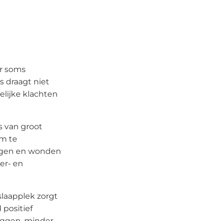
ar soms
s draagt niet
elijke klachten
s van groot
am te
ingen en wonden
er- en
slaapplek zorgt
 positief
iggen, minder