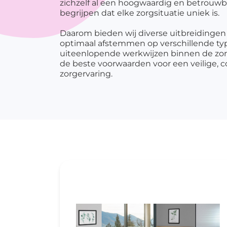
zichzelf al een hoogwaardig en betrouw
me
begrijpen dat elke zorgsituatie uniek is.
P
Daarom bieden wij diverse uitbreidingen 
op
optimaal afstemmen op verschillende ty
uiteenlopende werkwijzen binnen de zor
P
de beste voorwaarden voor een veilige, c
re
zorgervaring.
P
w
O
In
Ko
Pi
St
Sl
Me