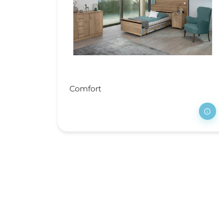
Ve
V
Ma
Ps
Re
Comfort
Ve
ho
Zi
Ve
Na
Op
sl
Me
M