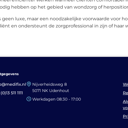
erapiestoelen
odig hebben op het gebied van wondzorg of herpositio
dische
toplossingen
s geen luxe, maar een noodzakelijke voorwaarde voor h
iënt en ondersteunt de zorgprofessional in zijn of haar 
retchers en brancards
gens en trolleys
cilitair en hygiëne
L trolley
valverzameling
dpanspoelers
tgegevens
SA-wagens
o@medifix.nl
Nijverheidsweg 8
We
5071 NK Udenhout
p-Up Ziekenhuis
(0)13 511 1111
Re
Werkdagen 08:30 - 17:00
A
ivacy schermen en
vo
scheidingswanden
Pr
erilisators