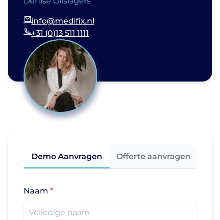
Denise Olislagers
info@medifix.nl
+31 (0)13 511 1111
Demo Aanvragen
Offerte aanvragen
Naam