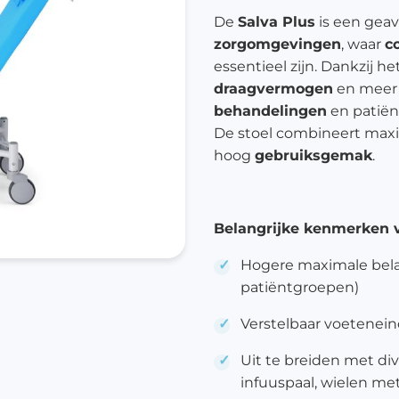
De
Salva Plus
is een gea
zorgomgevingen
, waar
c
essentieel zijn. Dankzij h
draagvermogen
en mee
behandelingen
en patiën
De stoel combineert max
hoog
gebruiksgemak
.
Belangrijke kenmerken v
Hogere maximale belas
patiëntgroepen)
Verstelbaar voetenei
Uit te breiden met di
infuuspaal, wielen m