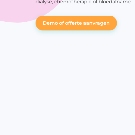
dialyse, chemotherapie of bloedafname.
me
P
Demo of offerte aanvragen
op
P
re
P
w
O
In
Ko
Pi
St
Sl
Me