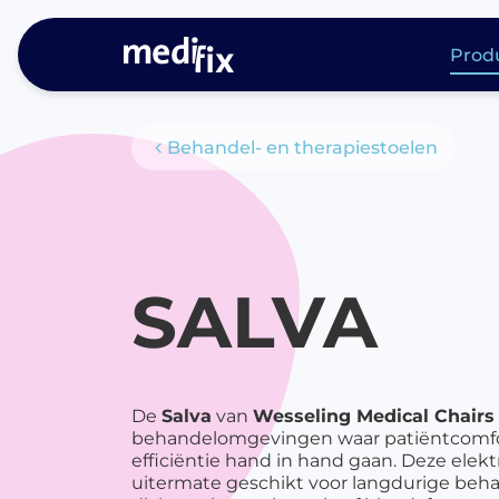
Prod
Me
Behandel- en therapiestoelen
Producten
di
P
P
ac
SALVA
Ph
P
l
Ph
De
Salva
van
Wesseling Medical Chairs
P
behandelomgevingen waar patiëntcomfort
me
efficiëntie hand in hand gaan. Deze elektr
uitermate geschikt voor langdurige behan
P