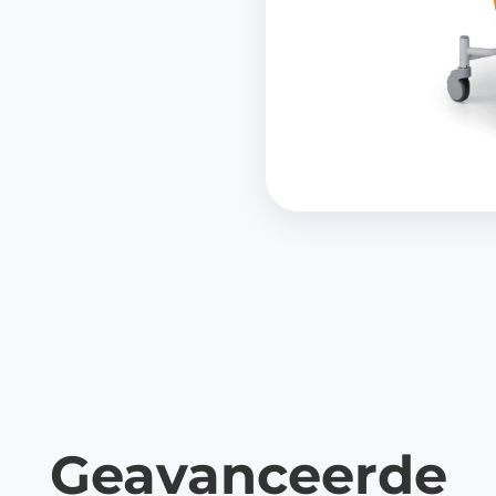
dicijnkluizen
harmasafe®
iatenkluizen
harmasafe®
tourboxen
harmasafe®
andkasten
verige producten
richtingselementen
elkasten
lvermaling
ellingen
uitsystemen
Geavanceerde
dicatie trolleys