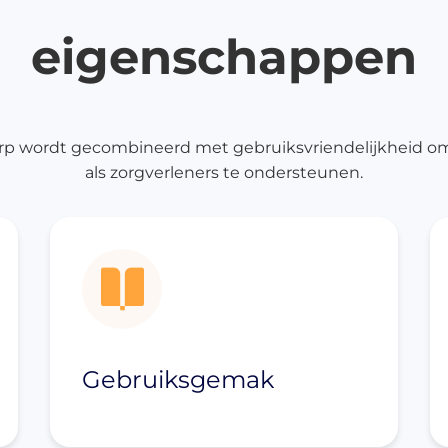
rblijfsinrichting
eigenschappen
erpleegbedden
trassen
ychiatrie
rp wordt gecombineerd met gebruiksvriendelijkheid o
sidentie en hotel
als zorgverleners te ondersteunen.
rpleeghuis en
spice
ekenhuis
rblijfsmeubilair
chtkastjes
klapbedden en
aapbanken
Gebruiksgemak
disch meubilair
edische