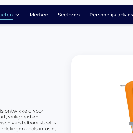
ucten
Merken
Sectoren
Persoonlijk advie
dicatie opslag en
stributie
harmasafe®
harmasafe®
cessoires
armasafe® kasten
harmasafe®
adewagen
armasafe® trolleys
is ontwikkeld voor
harmasafe®
, veiligheid en
dicijnkasten
isch verstelbare stoel is
delingen zoals infusie,
harmasafe®