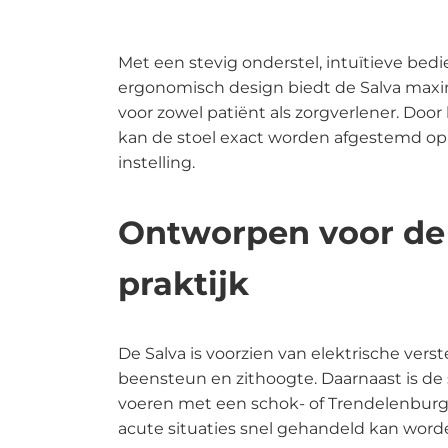
th
Me
zi
Met een stevig onderstel, intuïtieve bed
ergonomisch design biedt de Salva maxi
St
voor zowel patiënt als zorgverlener. Door
Wa
kan de stoel exact worden afgestemd op
Fa
instelling.
AD
Ontworpen voor de 
Af
Be
praktijk
C
Po
De Salva is voorzien van elektrische vers
Pr
beensteun en zithoogte. Daarnaast is de s
af
voeren met een schok- of Trendelenburg-
St
acute situaties snel gehandeld kan word