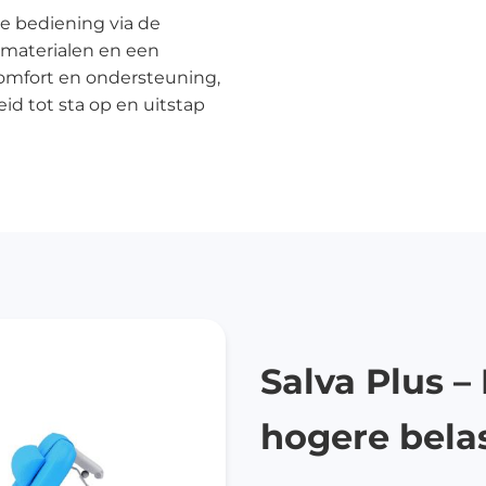
ansportwagen
ve bediening via de
sverzameling
 materialen en een
oedingswagens
 comfort en ondersteuning,
eid tot sta op en uitstap
Salva Plus –
hogere bela