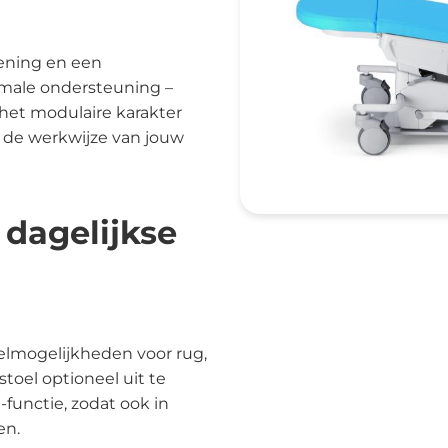
erapiestoelen
dische
toplossingen
iening en een
male ondersteuning –
retchers en brancards
 het modulaire karakter
gens en trolleys
 de werkwijze van jouw
cilitair en hygiëne
L trolley
dagelijkse
valverzameling
dpanspoelers
SA-wagens
p-Up Ziekenhuis
telmogelijkheden voor rug,
ivacy schermen en
toel optioneel uit te
scheidingswanden
functie, zodat ook in
erilisators
en.