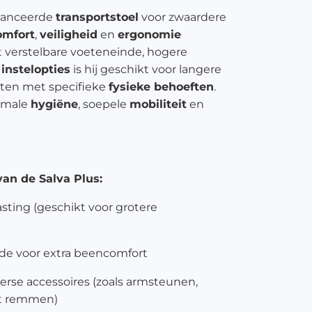
vanceerde
transportstoel
voor zwaardere
omfort
,
veiligheid
en
ergonomie
et verstelbare voeteneinde, hogere
r
instelopties
is hij geschikt voor langere
ten met specifieke
fysieke behoeften
.
imale
hygiëne
, soepele
mobiliteit
en
an de Salva Plus:
ting (geschikt voor grotere
nde voor extra beencomfort
verse accessoires (zoals armsteunen,
et remmen)